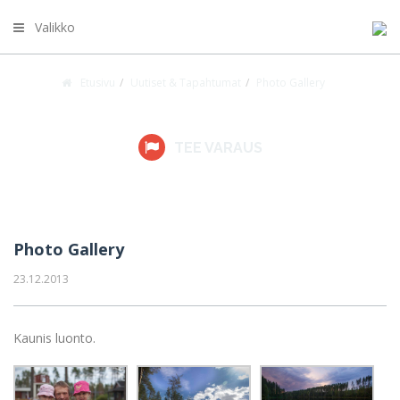
Valikko
Etusivu
Uutiset & Tapahtumat
Photo Gallery
UUTISET JA TAPAHTUMAT
TEE VARAUS
Photo Gallery
23.12.2013
Kaunis luonto.