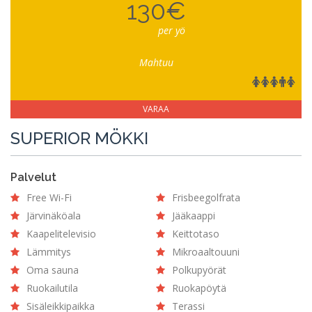
130€
per yö
Mahtuu
VARAA
SUPERIOR MÖKKI
Palvelut
Free Wi-Fi
Frisbeegolfrata
Järvinäköala
Jääkaappi
Kaapelitelevisio
Keittotaso
Lämmitys
Mikroaaltouuni
Oma sauna
Polkupyörät
Ruokailutila
Ruokapöytä
Sisäleikkipaikka
Terassi