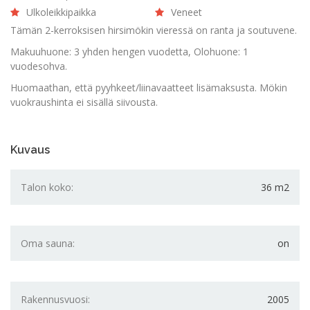
Ulkoleikkipaikka
Veneet
Tämän 2-kerroksisen hirsimökin vieressä on ranta ja soutuvene.
Makuuhuone: 3 yhden hengen vuodetta, Olohuone: 1
vuodesohva.
Huomaathan, että pyyhkeet/liinavaatteet lisämaksusta. Mökin
vuokraushinta ei sisällä siivousta.
Kuvaus
Talon koko:
36 m2
Oma sauna:
on
Rakennusvuosi:
2005