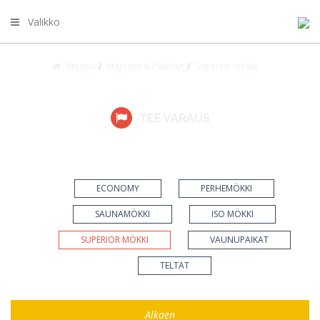
Valikko
Etusivu
Majoitus & Palvelut
Superior mökki
MAJOITUS & PALVELUT
TEE VARAUS
ECONOMY
PERHEMÖKKI
SAUNAMÖKKI
ISO MÖKKI
SUPERIOR MÖKKI
VAUNUPAIKAT
TELTAT
Alkaen