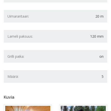
Uimarantaan:
20 m
Lameli paksuus:
120 mm
Grilli paika:
on
Määrä:
5
Kuvia